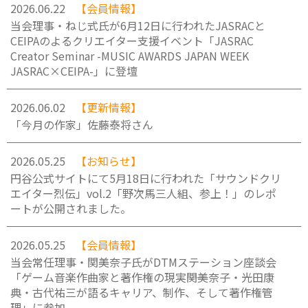
2026.06.22
【会員情報】
当会理事・ねじ式氏が6月12日に行われたJASRACと
CEIPAのよるクリエイター支援イベント「JASRAC
Creator Seminar -MUSIC AWARDS JAPAN WEEK
JASRAC×CEIPA-」に登壇
2026.06.02
【更新情報】
「今月の作家」佐藤泰将さん
2026.05.25
【お知らせ】
円谷公式サイトにて5月18日に行われた「サウンドクリ
エイター烈伝」vol.2「野次馬三人組、参上！」のレポ
ートが公開されました。
2026.05.25
【会員情報】
当会常任理事・関美奈子氏がDTMステーション座談会
「ゲーム音楽作曲家と著作権の現実――関美奈子・光田康
典・古代祐三が語るキャリア、制作、そして著作権管
理」に参加