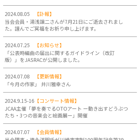
2024.08.05
【訃報】
当会会員・湯浅譲二さんが7月21日にご逝去されまし
た。謹んでご冥福をお祈り申し上げます。
2024.07.25
【お知らせ】
「公表時編曲の届出に関するガイドライン（改訂
版）」をJASRACが公開しました。
2024.07.08
【更新情報】
「今月の作家」 井川雅幸さん
2024.9.15-16
【コンサート情報】
JCAA主催「夢を奏でるOTOアート ー動き出すどうぶつ
たち・3つの音楽会と絵画展ー」開催
2024.07.07
【会員情報】
当会理事・德永洋明氏が川崎市市制100周年記念第39