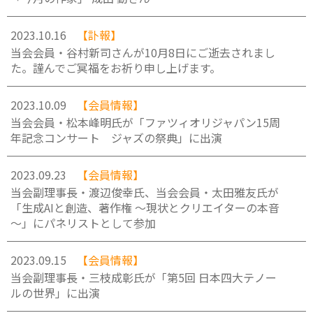
2023.10.16
【訃報】
当会会員・谷村新司さんが10月8日にご逝去されまし
た。謹んでご冥福をお祈り申し上げます。
2023.10.09
【会員情報】
当会会員・松本峰明氏が「ファツィオリジャパン15周
年記念コンサート ジャズの祭典」に出演
2023.09.23
【会員情報】
当会副理事長・渡辺俊幸氏、当会会員・太田雅友氏が
「生成AIと創造、著作権 ～現状とクリエイターの本音
～」にパネリストとして参加
2023.09.15
【会員情報】
当会副理事長・三枝成彰氏が「第5回 日本四大テノー
ルの世界」に出演