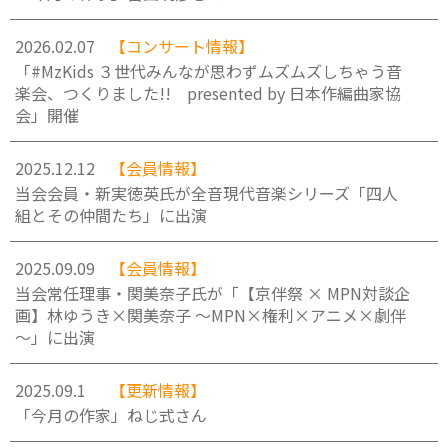
2026.02.07
【コンサート情報】
「#MzKids ３世代みんなが思わずムズムズしちゃう音
楽会、つくりました!! presented by 日本作編曲家協
会」開催
2025.12.12
【会員情報】
当会会員・新実徳英氏が全音現代音楽シリーズ「四人
組とその仲間たち」に出演
2025.09.09
【会員情報】
当会常任理事・関美奈子氏が「【京伴祭 × MPN対談企
画】林ゆうき×関美奈子 ～MPN×権利×アニメ×劇伴
～」に出演
2025.09.1
【更新情報】
「今月の作家」ねじ式さん