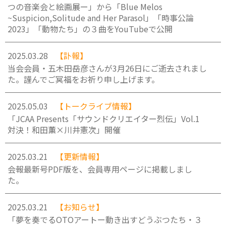
つの音楽会と絵画展ー」から「Blue Melos
~Suspicion,Solitude and Her Parasol」「時事公論
2023」「動物たち」の３曲をYouTubeで公開
2025.03.28
【訃報】
当会会員・五木田岳彦さんが3月26日にご逝去されまし
た。謹んでご冥福をお祈り申し上げます。
2025.05.03
【トークライブ情報】
「JCAA Presents「サウンドクリエイター烈伝」Vol.1
対決！和田薫×川井憲次」開催
2025.03.21
【更新情報】
会報最新号PDF版を、会員専用ページに掲載しまし
た。
2025.03.21
【お知らせ】
「夢を奏でるOTOアートー動き出すどうぶつたち・３