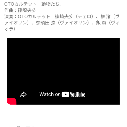
OTOカルテット「動物たち」
作曲：篠崎央彡
演奏：OTOカルテット｜篠崎央彡（チェロ）、榊 渚（ヴ
ァイオリン）、奈須田 弦（ヴァイオリン）、飯 顕（ヴィ
オラ）