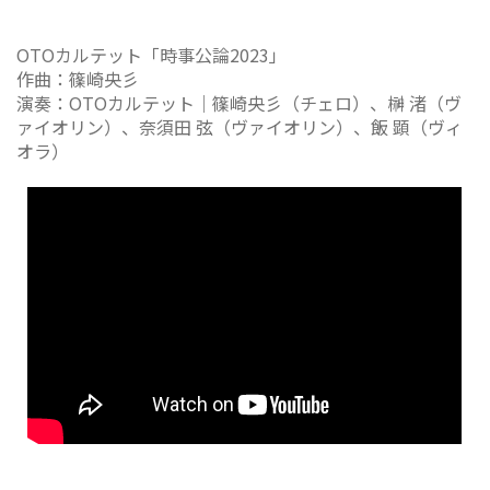
OTOカルテット「時事公論2023」
作曲：篠崎央彡
演奏：OTOカルテット｜篠崎央彡（チェロ）、榊 渚（ヴ
ァイオリン）、奈須田 弦（ヴァイオリン）、飯 顕（ヴィ
オラ）