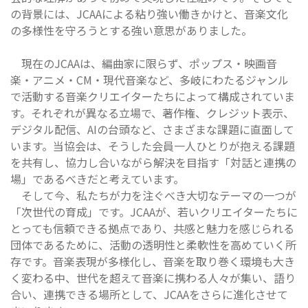
の背景には、JCAAによる粘り強い働きかけと、音楽文化
の多様性を守ろうとする強い意思がありました。
現在のJCAAは、編曲家に限らず、ポップス・映画音
楽・アニメ・CM・現代音楽など、多岐にわたるジャンル
で活動する音楽クリエイターたちによって構成されていま
す。それぞれが異なる立場で、著作権、クレジット表示、
デジタル配信、AIの台頭など、さまざまな課題に直面して
います。当協会は、そうした会員一人ひとりが抱える課題
を共有し、協力し合いながら解決を目指す「対話と連携の
場」であるべきだと考えています。
そして今、私たちが力を注ぐべき大切なテーマの一つが
「次世代の育成」です。JCAAが、若いクリエイターたちに
とっても信頼できる拠点であり、共感と魅力を感じられる
団体であるために、活動の透明性と柔軟性を高めていく所
存です。音楽表現が多様化し、音楽を取り巻く環境も大き
く変わる中、世代を超えて音楽に携わる人々が集い、語り
合い、連携できる場所として、JCAAをさらに進化させて