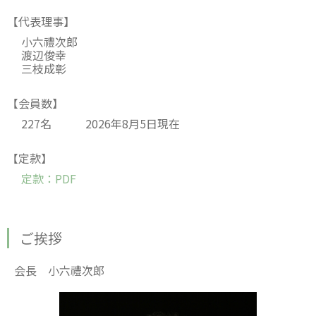
【代表理事】
小六禮次郎
渡辺俊幸
三枝成彰
【会員数】
227名 2026年8月5日現在
【定款】
定款：PDF
ご挨拶
会長 小六禮次郎