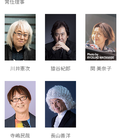
常任理事
川井憲次
猿谷紀郎
関 美奈子
寺嶋民哉
長山善洋