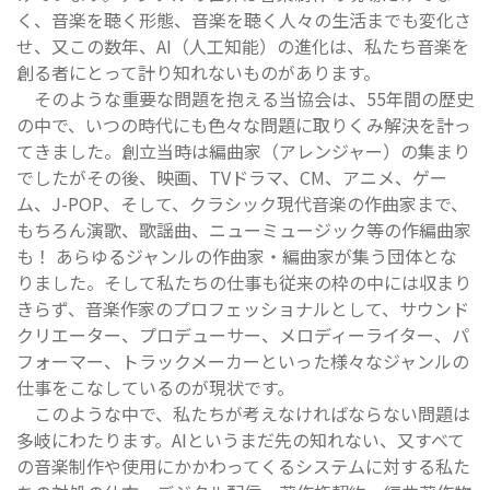
く、音楽を聴く形態、音楽を聴く人々の生活までも変化さ
せ、又この数年、AI（人工知能）の進化は、私たち音楽を
創る者にとって計り知れないものがあります。
そのような重要な問題を抱える当協会は、55年間の歴史
の中で、いつの時代にも色々な問題に取りくみ解決を計っ
てきました。創立当時は編曲家（アレンジャー）の集まり
でしたがその後、映画、TVドラマ、CM、アニメ、ゲー
ム、J-POP、そして、クラシック現代音楽の作曲家まで、
もちろん演歌、歌謡曲、ニューミュージック等の作編曲家
も！ あらゆるジャンルの作曲家・編曲家が集う団体とな
りました。そして私たちの仕事も従来の枠の中には収まり
きらず、音楽作家のプロフェッショナルとして、サウンド
クリエーター、プロデューサー、メロディーライター、パ
フォーマー、トラックメーカーといった様々なジャンルの
仕事をこなしているのが現状です。
このような中で、私たちが考えなければならない問題は
多岐にわたります。AIというまだ先の知れない、又すべて
の音楽制作や使用にかかわってくるシステムに対する私た