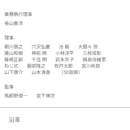
業務執行理事
長山善洋
理事
朝川朋之
穴沢弘慶
池 毅
大間々 昂
栗山和樹
神前 暁
小林洋平
三枝成彰
篠崎正嗣
千住 明
武永京子
鍋島佳緒里
ねじ式
服部隆之
牧戸太郎
宮川彬良
山下康介
山本清香
（50音順）
監事
馬飼野俊一
宮下博次
沿革