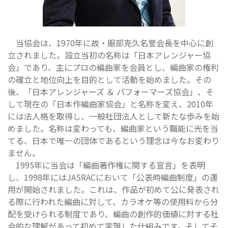
当協会は、1970年に故・服部克久名誉会長を中心に創
立されました。設立当初の名称は「日本アレンジャー協
会」であり、主にプロの編曲家を会員とし、編曲家の権利
の確立と地位向上を目的として活動を始めました。その
後、「日本アレンジャーズ ＆ パフォーマーズ協会」、そ
して現在の「日本作編曲家協会」と名称を変え、2010年
には法人格を取得し、一般社団法人として新たな歩みを始
めました。名称は変わっても、編曲家という職能に光を当
てる、日本で唯一の団体であるという理念は今なお変わり
ません。
1995年に当会は「編曲著作権に関する宣言」を表明
し、1998年にはJASRACにおいて「公表時編曲制度」の運
用が開始されました。これは、作品が初めて公に発表され
る際に行われた編曲に対して、カラオケ等の使用料から分
配を受けられる制度であり、編曲の創作的価値に対する社
会的な理解があって初めて実現した仕組みです。そしてそ