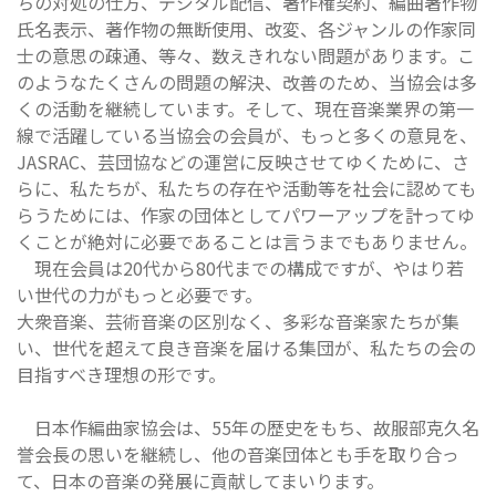
ちの対処の仕方、デジタル配信、著作権契約、編曲著作物
氏名表示、著作物の無断使用、改変、各ジャンルの作家同
士の意思の疎通、等々、数えきれない問題があります。こ
のようなたくさんの問題の解決、改善のため、当協会は多
くの活動を継続しています。そして、現在音楽業界の第一
線で活躍している当協会の会員が、もっと多くの意見を、
JASRAC、芸団協などの運営に反映させてゆくために、さ
らに、私たちが、私たちの存在や活動等を社会に認めても
らうためには、作家の団体としてパワーアップを計ってゆ
くことが絶対に必要であることは言うまでもありません。
現在会員は20代から80代までの構成ですが、やはり若
い世代の力がもっと必要です。
大衆音楽、芸術音楽の区別なく、多彩な音楽家たちが集
い、世代を超えて良き音楽を届ける集団が、私たちの会の
目指すべき理想の形です。
日本作編曲家協会は、55年の歴史をもち、故服部克久名
誉会長の思いを継続し、他の音楽団体とも手を取り合っ
て、日本の音楽の発展に貢献してまいります。