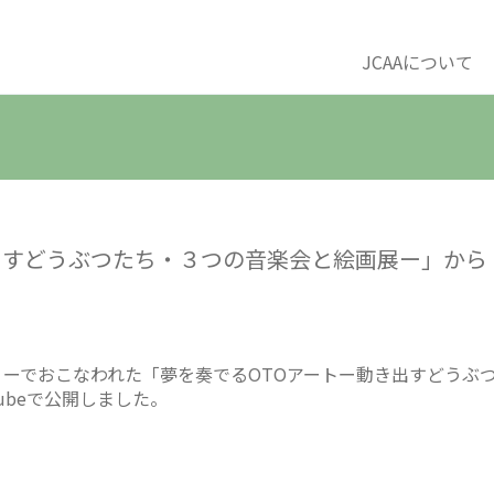
JCAAについて
うぶつたち・３つの音楽会と絵画展ー」から「The man 
ャラリーでおこなわれた「夢を奏でるOTOアートー動き出すどう
YouTubeで公開しました。
」