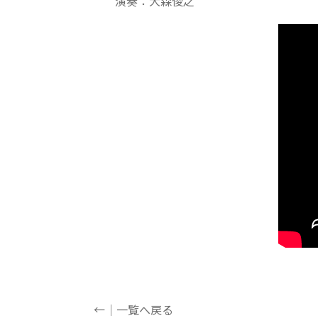
演奏：大森俊之
←｜一覧へ戻る