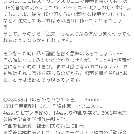
さらに、ここはストリングスの白玉で伴奏を書いてね、次
は8分音符の刻みにしてね、ハーモニーは少しおしゃれにし
てもいいよ、最後は8小節くらいで静かな後奏をつけてね、
などと注文してあげればその通りに作ってくれるでしょ
う。
そして、そのうち「注文」も私よりAIの方がうまくやってく
れるようになるかもしれません。
そうなった時に私が譜面を書く意味はあるでしょうか…
その時になってみないと分かりませんが、きっとAIは譜面が
音になった時の「喜び」までは感じないのではないか、で
も私はそれに喜びを感じるのだから、譜面を書く意味はあ
る、と今は漠然とそう思っています。
◎萩森英明（はぎのもりひであき） Profile
1981年東京都生まれ。作編曲家、ピアニスト。
4歳よりピアノを始め、14歳より作曲を学ぶ。2001年東京
芸術大学音楽学部作曲科入学。
作曲を佐藤眞、福士則夫の各氏に師事。
卒業後は編曲家として、特にオーケストラ編曲の活動が多