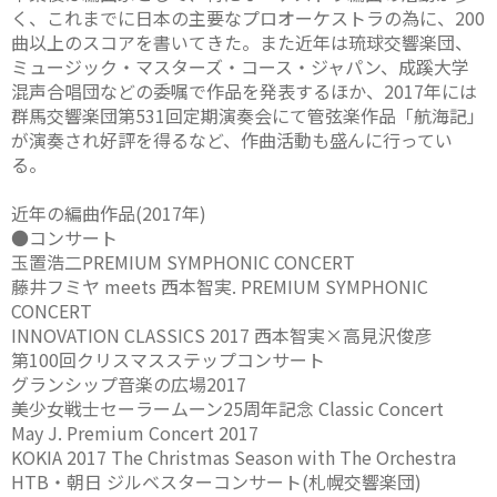
く、これまでに日本の主要なプロオーケストラの為に、200
曲以上のスコアを書いてきた。また近年は琉球交響楽団、
ミュージック・マスターズ・コース・ジャパン、成蹊大学
混声合唱団などの委嘱で作品を発表するほか、2017年には
群馬交響楽団第531回定期演奏会にて管弦楽作品「航海記」
が演奏され好評を得るなど、作曲活動も盛んに行ってい
る。
近年の編曲作品(2017年)
●コンサート
玉置浩二PREMIUM SYMPHONIC CONCERT
藤井フミヤ meets 西本智実. PREMIUM SYMPHONIC
CONCERT
INNOVATION CLASSICS 2017 西本智実×高見沢俊彦
第100回クリスマスステップコンサート
グランシップ音楽の広場2017
美少女戦士セーラームーン25周年記念 Classic Concert
May J. Premium Concert 2017
KOKIA 2017 The Christmas Season with The Orchestra
HTB・朝日 ジルベスターコンサート(札幌交響楽団)