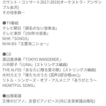
カウント・コンサート2017-2018(オーケストラ・アンサン
ブル金沢)
その他多数…
●TV番組
テレビ朝日「題名のない音楽会」
テレビ東京「100年の音楽」
NHK「SONGS」
NHK-BS「玉置浩二ショー」
●CD
渡辺香津美「TOKYO WANDERER 」
川井郁子「LUNA」(ストリングス編曲)
THE ALFEE「あなたに贈る愛の歌」(ストリングス編曲)
木村カエラ「僕たちのうた (混声3部合唱ver.)」
リトル・シンガーズ・オブ・アルメニア「ありがとう～
HEARTFUL SONG」
●出版楽譜
王様のピアノ、全音ピアノピース(共に全音楽譜出版社)