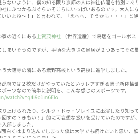
登らないように、僕の知る限り京都の人は神社仏閣を特別にあ
神社にぶつかるぶぐらいそこらにいっぱいあるのです。大人に
ていいよね～！」と言われて、「えへへ、そうかも・・・」と
の家の近くにある
上賀茂神社
（世界遺産）で鳥居をゴールポス
てしまいそうのですが、手頃な大きさの鳥居が２つあってその
いう大徳寺の隣にある紫野高校という高校に進学しました。
京都府では２校だけがやっていたというレアすぎる男子新体操
スポーツなので簡単に説明を、こんな感じのスポーツです。
om/watch?v=q4i9o1m6EIo
取り上げられたり、シルク・ドゥ・ソレイユに出演したり知っ
ン回すの？きもい！」的に可哀想な扱いを受けていたのですが
で入部しました。
も面白くはまり込んでしまった僕は大学でも続けたいと思い、
学に入ることになりました。