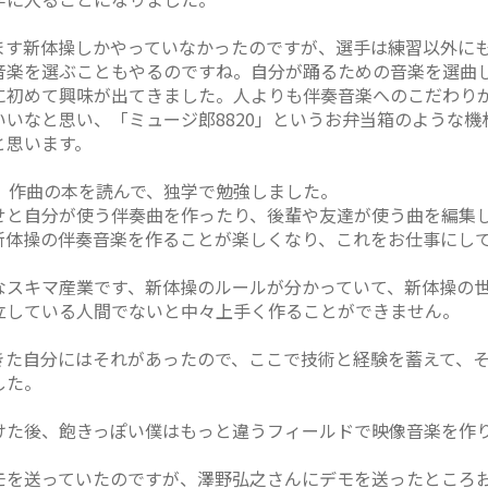
ます新体操しかやっていなかったのですが、選手は練習以外に
音楽を選ぶこともやるのですね。自分が踊るための音楽を選曲
に初めて興味が出てきました。人よりも伴奏音楽へのこだわり
いなと思い、「ミュージ郎8820」というお弁当箱のような
と思います。
、作曲の本を読んで、独学で勉強しました。
せと自分が使う伴奏曲を作ったり、後輩や友達が使う曲を編集
新体操の伴奏音楽を作ることが楽しくなり、これをお仕事にし
なスキマ産業です、新体操のルールが分かっていて、新体操の
立している人間でないと中々上手く作ることができません。
きた自分にはそれがあったので、ここで技術と経験を蓄えて、
した。
けた後、飽きっぽい僕はもっと違うフィールドで映像音楽を作
モを送っていたのですが、澤野弘之さんにデモを送ったところ