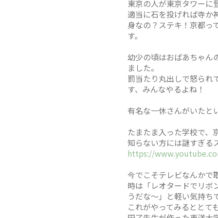
東京の人が東京タワーに
適当に石を投げれば寺か
身なの？ステキ！京都っ
す。
幼少の頃はおばあちゃん
ました。
罰当たり丸出しで怒られ
す、みんなやるよね！
有名な一休さんがいたと
たまたま入った学校で、
知らない方には謎すぎる
https://www.youtube.c
今でこそテレビなんかで
時は「レオタードでリボ
うだな～」と軽い気持ち
これがやってみるととて
円了先生が作った東洋大