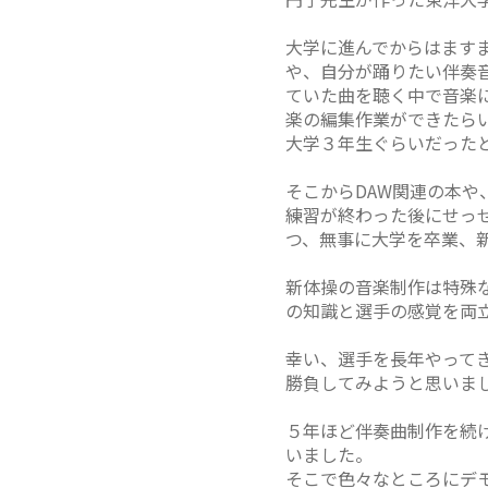
大学に進んでからはます
や、自分が踊りたい伴奏
ていた曲を聴く中で音楽
楽の編集作業ができたらい
大学３年生ぐらいだった
そこからDAW関連の本や
練習が終わった後にせっ
つ、無事に大学を卒業、
新体操の音楽制作は特殊
の知識と選手の感覚を両
幸い、選手を長年やって
勝負してみようと思いま
５年ほど伴奏曲制作を続
いました。
そこで色々なところにデ