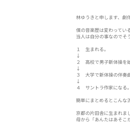
林ゆうきと申します、劇
僕の音楽歴は変わってい
当人は自分の事なのでそ
１ 生まれる。
↓
２ 高校で男子新体操を
↓
３ 大学で新体操の伴奏
↓
４ サントラ作家になる
簡単にまとめるとこんな
京都の片田舎に生まれま
母から「あんたはあそこ