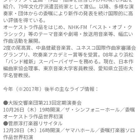
紹介、79年文化庁派遣芸術家として渡仏。以降、多様な演
奏家・団体からの委嘱により新作の発表を続け国際的に高
い評価を得ている。
オーケストラ作品をはじめ、NHK-FM「ベスト・オブ・ク
ラシック」等のテーマ音楽や劇場・放送用音楽等、幅広い
作曲活動を展開。
2度の尾高賞、中島健蔵音楽賞、ユネスコ国際作曲家審議会
グランプリ、吹奏楽アカデミー賞等を受賞。08年より浜松
「バンド維新」スーパーバイザーを務める。現在、日本作
編曲家協会理事、東京音楽大学客員教授、愛知県立芸術大
学名誉教授。
今年（※2017年）後半の主なライブ情報：
●大阪交響楽団第213回定期演奏会
10月26日（木）19時開演／ザ・シンフォニーホール／委嘱
オーケストラ作品世界初演
●菅原淳打楽器リサイタル
12月28日（木）16時開演／ヤマハホール／委嘱打楽器ソロ
作品世界初演