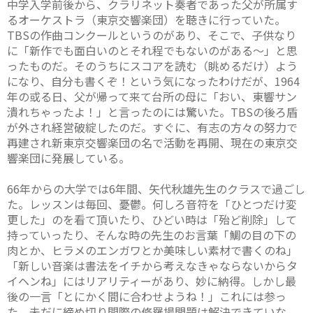
中学入学前後から、クラリネット奏者であった父が所属す
るオーケストラ（東京交響楽団）を聴きに行っていた。
TBSの作曲コンクールというのがあり、そこで、子供なり
に「新作でも面白いのとそれ程でもないのがある～」と思
ったものだ。そのうちにスコアを読む（眺めるだけ）よう
になり、自分も書くぞ！という気になったわけだが、1964
年の或る日、父が帰って来て台所の母に「おい、東響サン
潰れちゃったよ！」と言ったのには驚いた。TBSの後ろ盾
が外され経営破綻したのだ。すぐに、有志の方々の努力で
再建され新東京交響楽団の名で活動を再開、現在の東京交
響楽団に発展している。
66年からの大学では6年間、矢代秋雄先生のクラスで過ごし
た。レッスンは毎回、憂鬱。何しろ音符を「ひとつだけ変
更した」のを看て頂いたり、ひどい時は「殆ど削除」して
持っていったり、そんな時の先生のお言葉「鯛の目の下の
肉とか、ヒラメのエンガワとか美味しい素材で書くのね」
「新しい音楽は書法をイチから考えなきゃならないからタ
イヘンね」にはリアリティーがあり、妙に納得。しかし最
後の一言「とにかく間に合わせようね！」これには参っ
た。未だに締め切り間際の修羅場問題は解決できていな