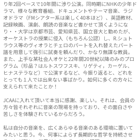
り年2回ペースで10年間に渉り公演。同時期にNHKの少年ド
ラマ、様々な教育番組、ドキュメントやテーマ音楽、ラジ
オドラマ（FMシアター系は楽しく40本ほど）、英語教材、
記録映画、演劇、朗読の音楽など書かせて頂くようにな
り・・大学は京都市芸、愛知県芸、国立音大と勤めたが、
オーケストラの授業に侵入（もちろん公認）し、R.シュト
ラウス等のヴィオラとチェロのパートを入れ替えたパート
譜を用意して強引に試奏を頼んだり、かなり無謀な教員。
また、上手な某社会人オケと22年間20世紀以降のみのプロ
グラム（珍品？はルトスワフスキ、リゲティ，カーゲル、
ヒナステラなど）で公演するなど、今振り返ると、どれを
とっても１人では出来ない事ばかり。如何に多くの方々に
支えられて来たことか！
JCAAに入れて頂いて本当に感謝、楽しい。それは、会員の
方々皆それぞれに音楽の現場を持っており、その面白さや
苦しさを体験されているからだろう。
私は自分の音楽を、広くあらゆる音楽のある環境に置いて
みたいと思う。今、何事によらず長期的な哲学を持続させ