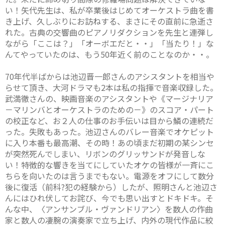
い！矢代先生は、私が卒業後はじめてオーケストラ曲を書
き上げ、久しぶりにお訪ねする、まさにその直前に急逝さ
れた。古典の交響曲のピアノリダクションを先生と連弾し
ながら「ここは？」「オーボエだと・・」「当たり！」な
んてやっていたのは、もう50年近く前のことなのか・・。
70年代半ばからは池辺晋一郎さんのアシスタントを相当や
らせて頂き、大河ドラマも2本は私の指揮で音楽収録した。
武満徹さんの、映画音楽のアシスタントや《マージナリア
－マリンバとオーケストラのための－》のスコア・パート
の校正など、お２人の仕事のお手伝いは目から鱗の連続だ
った。失敗もあった。池辺さんのバレー音楽でオケピット
に入り本番も最高潮、その時！あの頃まだ初期の某シンセ
が突然死んでしまい、リボンのグリッサンドが発音しな
い！特徴的な響きを当てにしていたオケの皆様が一斉にこ
ちらを向いたのは言うまでもない。電源をオフにして数分
後に復活（前科?犯の経験から）したが、照明さんと池辺さ
んにはひれ伏してお詫び、今でも思い出すとドキドキ。そ
んな中、〈アンサンブル・ヴァンドリアン〉を数人の作曲
家と数人の凄腕の演奏家で立ち上げ、内外の現代作品に絞