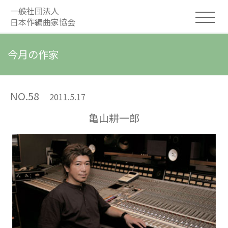
一般社団法人
日本作編曲家協会
今月の作家
NO.58
2011.5.17
亀山耕一郎