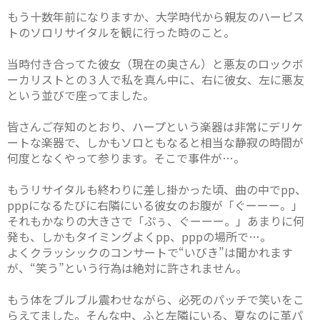
もう十数年前になりますか、大学時代から親友のハーピス
トのソロリサイタルを観に行った時のこと。
当時付き合ってた彼女（現在の奥さん）と悪友のロックボ
ーカリストとの３人で私を真ん中に、右に彼女、左に悪友
という並びで座ってました。
皆さんご存知のとおり、ハープという楽器は非常にデリケ
ートな楽器で、しかもソロともなると相当な静寂の時間が
何度となくやって参ります。そこで事件が…。
もうリサイタルも終わりに差し掛かった頃、曲の中でpp、
pppになるたびに右隣にいる彼女のお腹が「ぐーーー。」
それもかなりの大きさで「ぷぅ、ぐーーー。」あまりに何
発も、しかもタイミングよくpp、pppの場所で…。
よくクラッシックのコンサートで“いびき”は聞かれます
が、“笑う”という行為は絶対に許されません。
もう体をブルブル震わせながら、必死のパッチで笑いをこ
らえてました。そんな中、ふと左隣にいる、夏なのに革パ