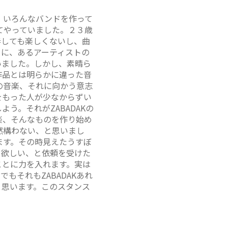
。いろんなバンドを作って
てやっていました。２３歳
奏しても楽しくないし、曲
ちに、あるアーティストの
いました。しかし、素晴ら
作品とは明らかに違った音
の音楽、それに向かう意志
をもった人が少なからずい
う。それがZABADAKの
楽、そんなものを作り始め
然構わない、と思いまし
ます。その時見えたうすぼ
て欲しい、と依頼を受けた
ことに力を入れます。実は
もそれもZABADAKあれ
と思います。このスタンス