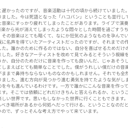
遅かったのですが、音楽活動は十代の頃から続けていました
りました。今は死語となった「ハコバン」ということも並行し
た音楽にすっかり疲れてしまったことがあります。ライブで演
音楽から光が消えてしまったような悶々とした時間を過ごすう
。その音楽はとても暗くて、なにか狂気のようなものを孕んで
既に名声を得ていたアーティストだったのですが、それまでの
した。誰かのために作るのではない、自分を喜ばせるためだけ
ました。好きなアーティストを改めて見てみるとそういう視線
か、自分のためだけに音楽を作っても良いんだ、じゃあそうしよ
てしまえばとても簡単なことでした。僕がうれしい僕だけの音
がままで鼻持ちならないものなのかもしれません。それでも全
りました。進む方向が見つかり進む勇気を持てたような気がし
のを今も進んでいるわけです。一方で誰かにこんな音楽を作っ
ます。そこでは依頼にどれだけきちんと答えられるか、という
しい世界です。思いもしなかった世界に行くこともできます。で
るべき場所があるから何処へだって行ける、ということなのだ
いので、ずっとそんな考え方でやって来ています。