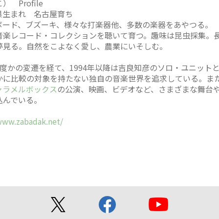
Profile
梨県生まれ 名古屋育ち
ボード、ブズーキ、様々な打楽器他、多数の楽器をあやつる。
音楽レコード・コレクションを聴いて育つ。趣味は昆虫採集。
夢見る。自然をこよなく愛し、農業にいそしむ。
成。幾度かの変遷を経て、1994年以降は吉良知彦のソロ・ユニッ
に比較の対象を持たない独自の音楽世界を追求している。また現
ャラメルボックス
の公演、映画、ビデオなど、さまざまな舞台
込んでいる。
www.zabadak.net/