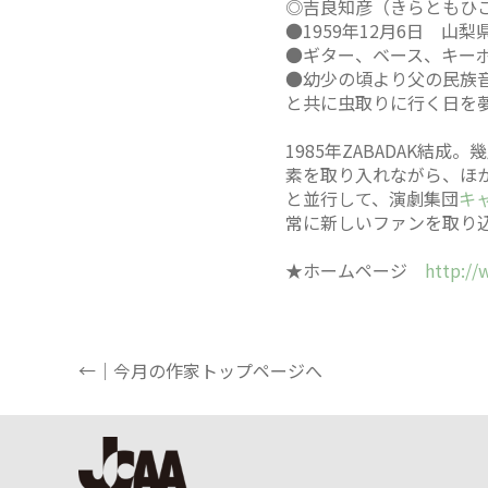
◎吉良知彦（きらともひこ） 
●1959年12月6日 山
●ギター、ベース、キー
●幼少の頃より父の民族
と共に虫取りに行く日を
1985年ZABADAK結
素を取り入れながら、ほか
と並行して、演劇集団
キ
常に新しいファンを取り
★ホームページ
http://
←｜今月の作家トップページへ