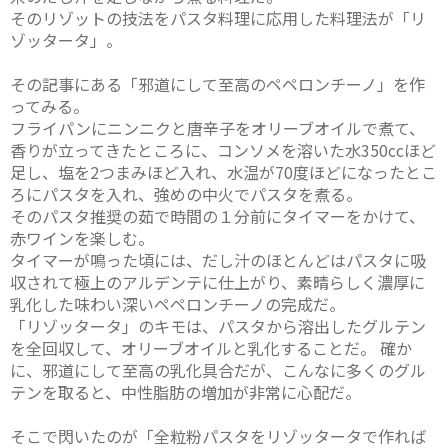
そのリゾットの技法をパスタ料理に応用した料理法が「リ
ゾッタータ」。
その記事にある「邪道にして至高のペペロンチーノ」を作
ってみる。
フライパンにニンニクと唐辛子をオリーブオイルで煮て、
香りが立ってきたところに、コンソメを溶いた水350ccほど
足し、塩を2つまみほど入れ、水温が70度ほどになったとこ
ろにパスタを入れ、強めの中火でパスタを煮る。
そのパスタ推奨の茹で時間の１分前にタイマーをかけて、
赤ワインを楽しむ。
タイマーが鳴った頃には、だし汁のほとんどはパスタに吸
収されて極上のアルデンテに仕上がり、素晴らしく濃厚に
乳化した味わい深いペペロンチーノの完成だ。
「リゾッタータ」のキモは、パスタから溶出したグルテン
を全回収して、オリーブオイルと乳化することだ。 確か
に、邪道にして至高の乳化具合だが、こんなに多くのグル
テンを取ると、中性脂肪の増加が非常に心配だ。
そこで閃いたのが「全粒粉パスタをリゾッタータで作れば