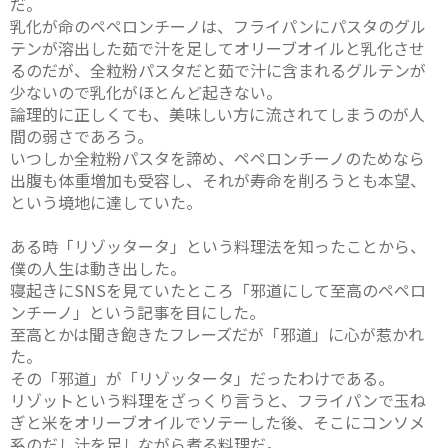
だ。
乳化が命のペペロンチーノは、フライパンにパスタのグル
テンが溶出した茹で汁を足してオリーブオイルと乳化させ
るのだが、全粒粉パスタだと茹で汁に含まれるグルテンが
少ないので乳化がほとんど起きない。
論理的に正しくても、美味しい方に流されてしまうのが人
間の弱さであろう。
いつしか全粒粉パスタを諦め、ペペロンチーノのためなら
出腹も体重増加も受容し、それが寿命を削ろうとも本望、
という境地に達していた。
ある時「リゾッタータ」という料理法を知ったことから、
僕の人生は動き出した。
寝起きにSNSを見ていたところ「邪道にして至高のペペロ
ンチーノ」という記事を目にした。
至高とかは聞き飽きたフレーズだが「邪道」に心が惹かれ
た。
その「邪道」が「リゾッタータ」だったわけである。
リゾットという料理をざっくり言うと、フライパンで玉ね
ぎと米をオリーブオイルでソテーした後、そこにコンソメ
系のだし汁を足しながら煮る料理だ。