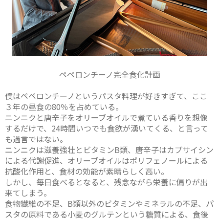
ペペロンチーノ完全食化計画
僕はペペロンチーノというパスタ料理が好きすぎて、ここ
３年の昼食の80％を占めている。
ニンニクと唐辛子をオリーブオイルで煮ている香りを想像
するだけで、24時間いつでも食欲が湧いてくる、と言って
も過言ではない。
ニンニクは滋養強壮とビタミンB類、唐辛子はカプサイシン
による代謝促進、オリーブオイルはポリフェノールによる
抗酸化作用と、食材の効能が素晴らしく高い。
しかし、毎日食べるとなると、残念ながら栄養に偏りが出
来てしまう。
食物繊維の不足、B類以外のビタミンやミネラルの不足、パ
スタの原料である小麦のグルテンという糖質による、食後