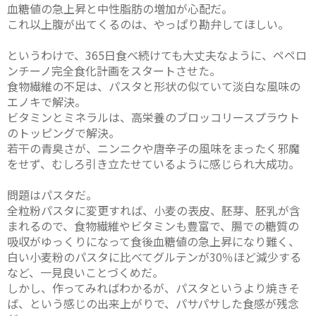
血糖値の急上昇と中性脂肪の増加が心配だ。
これ以上腹が出てくるのは、やっぱり勘弁してほしい。
というわけで、365日食べ続けても大丈夫なように、ペペロ
ンチーノ完全食化計画をスタートさせた。
食物繊維の不足は、パスタと形状の似ていて淡白な風味の
エノキで解決。
ビタミンとミネラルは、高栄養のブロッコリースプラウト
のトッピングで解決。
若干の青臭さが、ニンニクや唐辛子の風味をまったく邪魔
をせず、むしろ引き立たせているように感じられ大成功。
問題はパスタだ。
全粒粉パスタに変更すれば、小麦の表皮、胚芽、胚乳が含
まれるので、食物繊維やビタミンも豊富で、腸での糖質の
吸収がゆっくりになって食後血糖値の急上昇になり難く、
白い小麦粉のパスタに比べてグルテンが30％ほど減少する
など、一見良いことづくめだ。
しかし、作ってみればわかるが、パスタというより焼きそ
ば、という感じの出来上がりで、パサパサした食感が残念