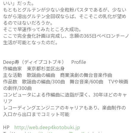
いい」だった。
もともとグルテンが少ない全粒粉パスタであるが、少ない
ながら溶出グルテン全回収ならば、そこそこの乳化が望め
るのではないだろうか。
そこで早速作ってみたところ大成功。
ここで完全食化計画は完成し、念願の365日ペペロンチーノ
生活が可能となったのだ。
Deep寿（ディイプコトブキ） Profile
作編曲家 東京都杉並区出身
主な活動 歌謡曲の編曲 商業演劇の舞台音楽作曲
作品数 歌謡曲の編曲/300曲 舞台音楽/600曲 TVや映画
の劇伴/300曲
コンピュータによる作編曲に造詣が深く、30年ほどのキャ
リア
レコーディングエンジニアのキャリアもあり、楽曲制作の
入口から出口までコミット可能
HP
http://web.deep4kotobuki.jp